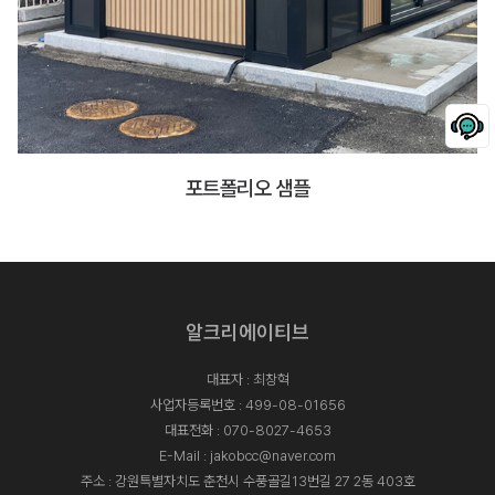
포트폴리오 샘플
알크리에이티브
대표자 : 최창혁
사업자등록번호 : 499-08-01656
대표전화 :
070-8027-4653
E-Mail :
jakobcc@naver.com
주소 : 강원특별자치도 춘천시 수풍골길13번길 27 2동 403호