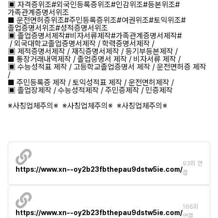
▣ 자격증위조#외국인등록증위조#인감위조#등본위조#
가족관계증명서위조
■ 운전면허증위조#주민등록증위조#여권위조#토익위조#
졸업증명서위조#성적증명서위조
▣ 졸업증명서제작#비자서류제작#가족관계증명서제작#
/ 외국대학교졸업증명서제작 / 학력증명서제작 /
▣ 제적증명서제작 / 재직증명서제작 / 등기부등본제작 /
■ 통장거래내역제작 / 졸업증명서 제작 / 비자서류 제작 /
▣ 수능성적표 제작 / 고등학교졸업증명서 제작 / 운전면허증 제작
/
■ 주민등록증 제작 / 토익성적표 제작 / 운전면허제작 /
▣ 졸업장제작 / 수능성적제작 / 주민증제작 / 민증제작
※사칭업체주의※ ※사칭업체주의※ ※사칭업체주의※
93회 연
https://www.xn--oy2b23fbthepau9dstw5ie.com/
결
166회
https://www.xn--oy2b23fbthepau9dstw5ie.com/
연결