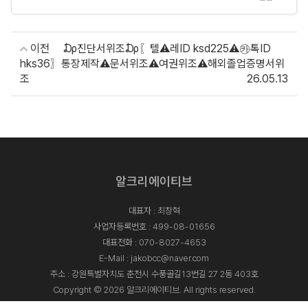
이전
₯진단서위조₯〖텔⚠️레ID ksd225⚠️㉸톡ID
hks36〗통장제작⚠️문서위조⚠️여권위조⚠️해외졸업증명서위
조
26.05.13
알크리에이티브
대표자 : 최창혁
사업자등록번호 : 499-08-01656
대표전화 :
070-8027-4653
E-Mail :
jakobcc@naver.com
주소 : 강원특별자치도 춘천시 수풍골길13번길 27 2동 403호
Copyright © 2026 알크리에이티브. All rights reserved.
Designed By
ADS&SOFT
.