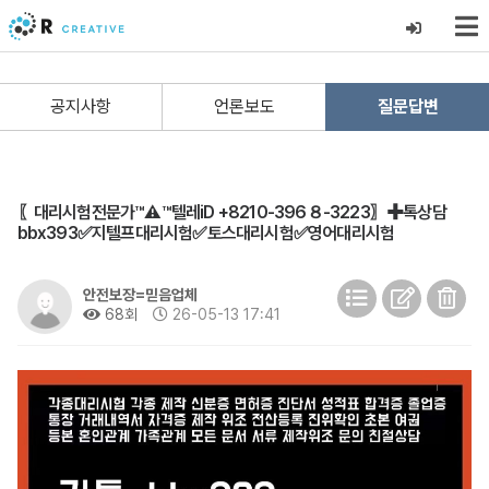
공지사항
언론보도
질문답변
〖대리시험전문가™⚠️™텔레iD +8210-396８-3223〗✚톡상담
bbx393✅지텔프대리시험✅토스대리시험✅영어대리시험
안전보장=믿음업체
68회
26-05-13 17:41