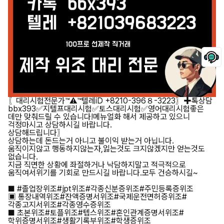
〖대리시험전문가™⚠️™텔레iD +8210-396８-3223〗✚톡상담
bbx393✅지텔프대리시험✅토스대리시험✅영어대리시험좋은
데만 맞춰드릴 수 있습니다!메뉴얼화 해서 제공하고 있으니
걱정마시고 상담하시길 바랍니다.
상담해드립니다〗
상담하는데 돈드는거 아니고 불이익 받는거 아닙니다.
움직이지않고 행동하지않는자,잃는것도 크지않겠지만 얻는것도
없습니다.
지금 직면한 상황에 좌절하거나 낙담하지말고 적극적으로
움직여서위기를 기회로 만드시길 바랍니다.모두 건승하시길~
■ #졸업장위조#jpt위조#각종신분증위조#주민등록증위조
▣ 통장내역위조#잔액증명서위조#국제운전면허증위조#
각종고지서위조#각종영수증위조
■ 초본위조#토플위조#텝스위조#혼인관계증명서위조#
학위증명서위조#생활기록부위조#학생증위조