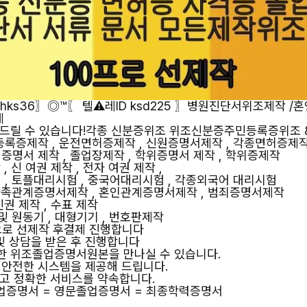
ks36〗◎™〖 텔⚠️레ID ksd225 〗병원진단서위조제작 /
체
춰드릴 수 있습니다!각종 신분증위조 위조신분증주민등록증위조 
등록증제작 , 운전면허증제작 , 신원증명서제작 , 각종면허증제
증명서 제작 , 졸업장제작 , 학위증명서 제작 , 학위증제작
, 신 여권 제작 , 전자 여권 제작 ,
 , 토플대리시험 , 중국어대리시험 , 각종외국어 대리시험
 가족관계증명서제작 , 혼인관계증명서제작 , 범죄증명서제작
신권 제작 , 수표 제작
및 원동기 , 대형기기 , 번호판제작
으로 선제작 후결제 진행합니다
및 상담을 받은 후 진행합니다
실한 위조졸업증명서원본을 만나실 수 있습니다.
과 안전한 시스템을 제공해 드립니다.
하고 정확한 서비스를 약속합니다.
졸업증명서 = 영문졸업증명서 = 최종학력증명서