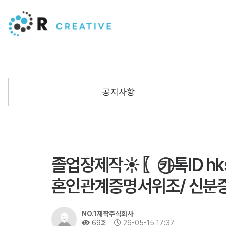
공지사항
졸업장제작☀〖㉸톡ID hks
혼인관계증명서위조/ 신분
NO.1제작주식회사
69회
26-05-15 17:37