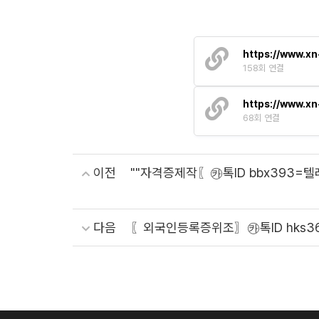
https://www.x
158회 연결
https://www.x
68회 연결
이전
""자격증제작〖㉸톡ID bbx393
다음
〖외국인등록증위조〗㉸톡ID hks