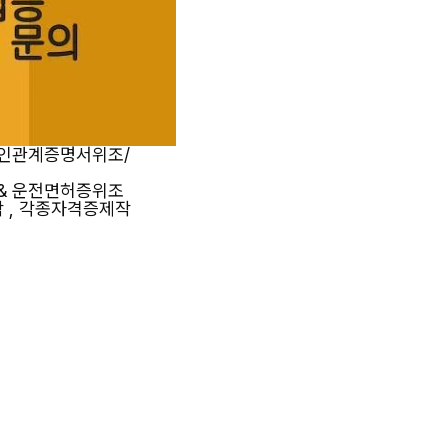
혼인관계증명서위조/
& 운전면허증위조
작 , 각종자격증제작