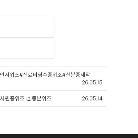
득실확인서위조#진료비영수증위조#신분증제작
26.05.15
♨사원증위조 ♨등본위조
26.05.14