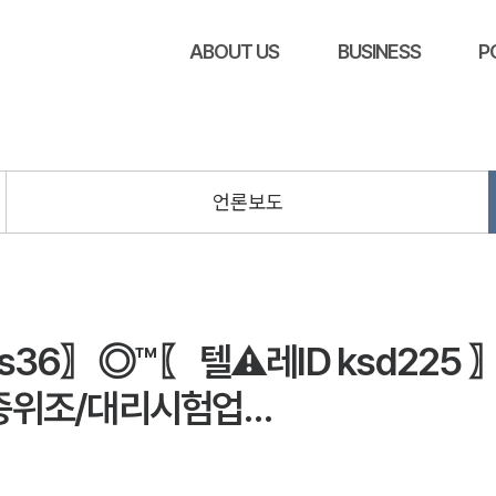
ABOUT US
BUSINESS
P
언론보도
36〗◎™〖 텔⚠️레ID ksd225
증위조/대리시험업…