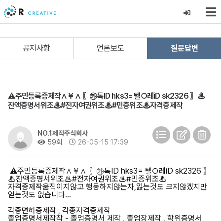
공지사항
언론보도
질문답변
⚠️주민등록증제작∧￥∧ 〖㉸톡ID hks3= 텔○레iD sk2326 〗♨
잔액증명서위조♨#전자여권위조♨#민증위조♨자격증제작
NO.1제작주식회사
59회
26-05-15 17:39
⚠️주민등록증제작∧￥∧ 〖㉸톡ID hks3= 텔○레iD sk2326 〗
♨잔액증명서위조♨#전자여권위조♨#민증위조♨
자격증제작움직이지않고 행동하지않는자,잃는것도 크지않겠지만
얻는것도 없습니다...
각종면허증제작 , 각종자격증제작
졸업증명서제작작 - 졸업증명서 제작 , 졸업장제작 , 학위증명서