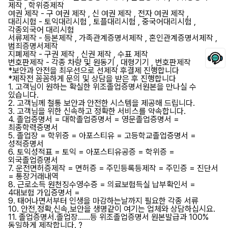
제작 , 학위증제작
여권 제작 - 구 여권 제작 , 신 여권 제작 , 전자 여권 제작 ,
대리시험 - 토익대리시험 , 토플대리시험 , 중국어대리시험 ,
각종외국어 대리시험
서류제작 - 등본제작 , 가족관계증명서제작 , 혼인관계증명서제작 ,
범죄증명서제작
지폐제작 - 구권 제작 , 신권 제작 , 수표 제작
번호판제작 - 각종 차량 및 원동기 , 대형기기 , 번호판제작
*보안과 안전을 최우선으로 선제작 후결제 진행합니다
*제작전 꼼꼼하게 문의 및 상담을 받은 후 진행합니다
1. 고객님이 원하는 확실한 위조졸업증명서원본을 만나실 수
있습니다.
2. 고객님께 철통 보안과 안전한 시스템을 제공해 드립니다.
3. 고객님을 위한 신속하고 정확한 서비스를 약속합니다.
4. 졸업증명서 = 대학졸업증명서 = 영문졸업증명서 =
최종학력증명서
5. 졸업장 = 학위증 = 아포스티유 = 고등학교졸업증명서 =
성적증명서
6. 토익성적표 = 토익 = 아포스티유공증 = 학위증 =
외국졸업증명서
7. 운전면허증제작 = 면허증 = 주민등록등제작 = 주민증 = 진단서
= 통장거래내역
8. 근로소득 원천징수영수증 = 의료보험득실 납부확인서 =
4대보험 가입증명서 =
9. 태어나면서부터 인생을 마감하는날까지 필요한 각종 서류
10. 안전,정확,신속,보안을 생명같이 여기는 업체와 상담하십시요.
11. 졸업증명서.졸업장......등 위조졸업증명서 원본발급과 100%
동일하게 제작합니다. ?