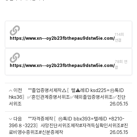
114회
https://www.xn--oy2b23fbthepau9dstw5ie.com/
연결
78회 연
https://www.xn--oy2b23fbthepau9dstw5ie.com/
결
이전
""졸업증명서제작△〖텔⚠️레ID ksd225=㉸톡ID
hks36〗✅혼인관계증명서위조✅해외졸업증명서위조✅진단
서위조
26.05.15
다음
""자격증제작〖㉸톡ID bbx393=텔레iD +8210-
396８-3223〗사망진단서위조제작#자격득실확인서위조#진
료비영수증위조#신분증제작
26.05.15