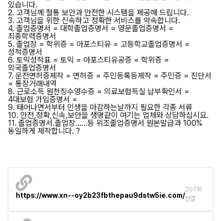
있습니다.
2. 고객님께 철통 보안과 안전한 시스템을 제공해 드립니다.
3. 고객님을 위한 신속하고 정확한 서비스를 약속합니다.
4. 졸업증명서 = 대학졸업증명서 = 영문졸업증명서 =
최종학력증명서
5. 졸업장 = 학위증 = 아포스티유 = 고등학교졸업증명서 =
성적증명서
6. 토익성적표 = 토익 = 아포스티유공증 = 학위증 =
외국졸업증명서
7. 운전면허증제작 = 면허증 = 주민등록등제작 = 주민증 = 진단서
= 통장거래내역
8. 근로소득 원천징수영수증 = 의료보험득실 납부확인서 =
4대보험 가입증명서 =
9. 태어나면서부터 인생을 마감하는날까지 필요한 각종 서류
10. 안전,정확,신속,보안을 생명같이 여기는 업체와 상담하십시요.
11. 졸업증명서.졸업장......등 위조졸업증명서 원본발급과 100%
동일하게 제작합니다. ?
207회
https://www.xn--oy2b23fbthepau9dstw5ie.com/
연결