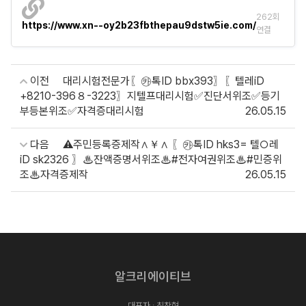
262회
https://www.xn--oy2b23fbthepau9dstw5ie.com/
연결
이전
대리시험전문가〖㉸톡ID bbx393〗〖텔레iD
+8210-396８-3223〗지텔프대리시험✅진단서위조✅등기
부등본위조✅자격증대리시험
26.05.15
다음
⚠️주민등록증제작∧￥∧ 〖㉸톡ID hks3= 텔○레
iD sk2326 〗♨잔액증명서위조♨#전자여권위조♨#민증위
조♨자격증제작
26.05.15
알크리에이티브
대표자 : 최창혁