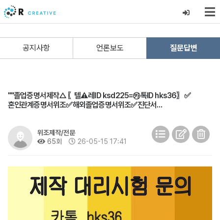
공지사항
언론보도
질문답변
""졸업증명서제작△〖텔⚠️레ID ksd225=㉸톡ID hks36〗✅
혼인관계증명서위조✅해외졸업증명서위조✅진단서…
위조제작/전문
65회
26-05-15 17:41