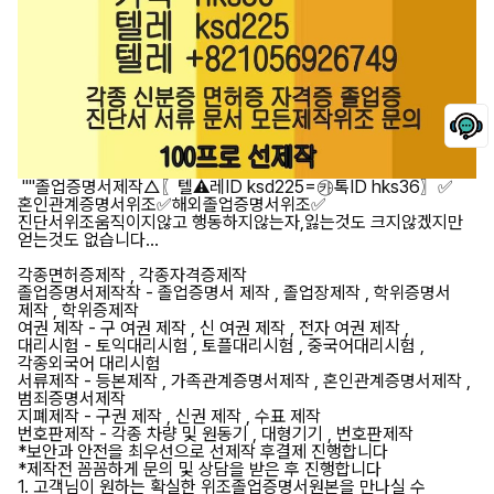
""졸업증명서제작△〖텔⚠️레ID ksd225=㉸톡ID hks36〗✅
혼인관계증명서위조✅해외졸업증명서위조✅
진단서위조움직이지않고 행동하지않는자,잃는것도 크지않겠지만
얻는것도 없습니다...
각종면허증제작 , 각종자격증제작
졸업증명서제작작 - 졸업증명서 제작 , 졸업장제작 , 학위증명서
제작 , 학위증제작
여권 제작 - 구 여권 제작 , 신 여권 제작 , 전자 여권 제작 ,
대리시험 - 토익대리시험 , 토플대리시험 , 중국어대리시험 ,
각종외국어 대리시험
서류제작 - 등본제작 , 가족관계증명서제작 , 혼인관계증명서제작 ,
범죄증명서제작
지폐제작 - 구권 제작 , 신권 제작 , 수표 제작
번호판제작 - 각종 차량 및 원동기 , 대형기기 , 번호판제작
*보안과 안전을 최우선으로 선제작 후결제 진행합니다
*제작전 꼼꼼하게 문의 및 상담을 받은 후 진행합니다
1. 고객님이 원하는 확실한 위조졸업증명서원본을 만나실 수