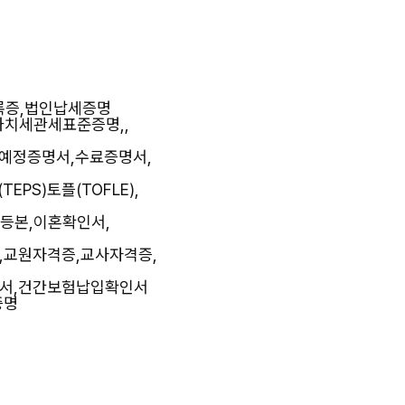
록증,법인납세증명
가치세관세표준증명,,
업예정증명서,수료증명서,
TEPS)토플(TOFLE),
등본,이혼확인서,
,교원자격증,교사자격증,
인서,건간보험납입확인서
증명