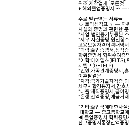
위조,제작업체, 모든것
♦ 해외졸업증명서 ✒ 
주로 발급받는 서류들
☺ 토익성적표 ♀ — 
사실의 증명과 관련한 
"사업 법인등기부등본 
"세무 사실증명,원천징
고용보험자격이력내역서
"학력:졸업증명서,성적
학위증명서,학위수여증
"어학:아이엘츠(IELTS),
지텔프(G-TELP)
"민원:가족관계증명서,
이혼팔결문
"자격:국가기술자격증,
세무사합경통지서,간호
"대출:재직증명서,급여
"은행:잔액증명,예금거
"기타:출입국에대한사
대학교 — 중고등학교에
◀ 졸업증명서,학력증명
잔고증명서통장잔액증명서