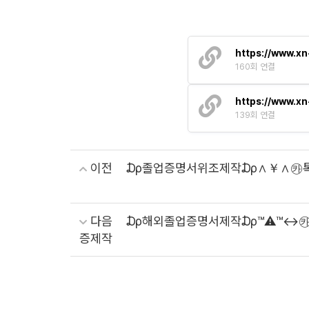
https://www.x
160회 연결
https://www.x
139회 연결
이전
₯졸업증명서위조제작₯∧￥∧㉸톡ID
다음
₯해외졸업증명서제작₯™⚠️™↔㉸톡I
증제작