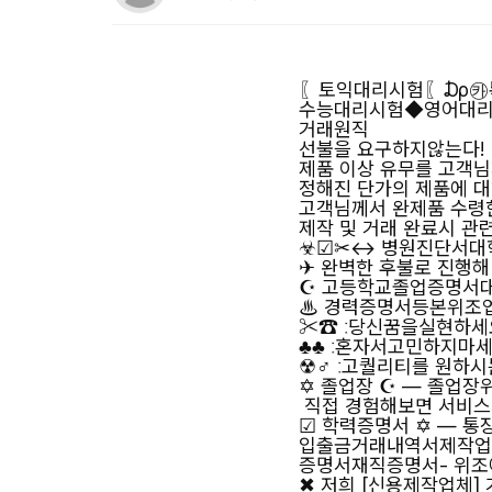
〖토익대리시험〖₯㉸톡I
수능대리시험◆영어대리
거래원직
선불을 요구하지않는다!
제품 이상 유무를 고객
정해진 단가의 제품에 
고객님께서 완제품 수령
제작 및 거래 완료시 관
☣☑✂↔ 병원진단서대
✈ 완벽한 후불로 진행해
☪ 고등학교졸업증명서대
♨ 경력증명서등본위조업
✂☎ ː당신꿈을실현하
♣♣ ː혼자서고민하지마
☢♂ ː고퀄리티를 원하시
✡ 졸업장 ☪ — 졸업
직접 경험해보면 서비스
☑ 학력증명서 ✡ — 
입출금거래내역서제작업
증명서재직증명서- 위
✖ 저희 [신용제작업체]