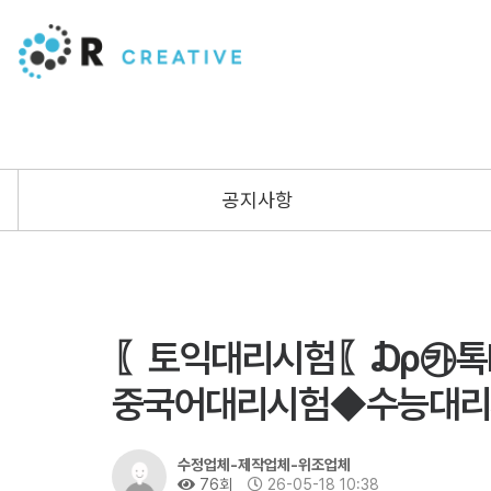
공지사항
〖토익대리시험〖₯㉸톡ID 
중국어대리시험◆수능대리
수정업체-제작업체-위조업체
76회
26-05-18 10:38