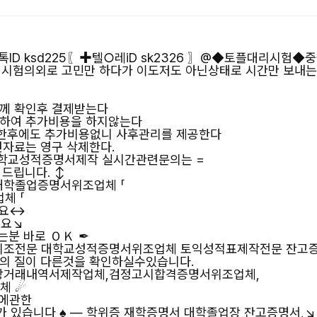
D ksd225〖✚텔○레iD sk2326 〗@◆토플대리시험
시험의외로 고민만 하다가 이도저도 아닌상태로 시간만 보내
님께 확인후 결제받는다
대하여 추가비용을 하지않는다
한후에도 추가비용없니 사후관리를 제공한다
련자료는 영구 삭제한다.
학교성적증명서제작 실시간관련문의는 =
 드립니다. ↕
학졸업증명서위조업체 「
체 「
세요↔
세요↘
는분 바로 ＯＫ ✒
장위조전문 대학교성적증명서위조업체 토익성적표제작전문 잔고
의 질이 다른것을 확인하실수있습니다.
통장거래내역서제작업체,검정고시합격증명서위조업체,
체 ☄
조에관한
 가 있습니다 ♠ — 학위증 재학증명서 대학졸업장 잔고증명서,