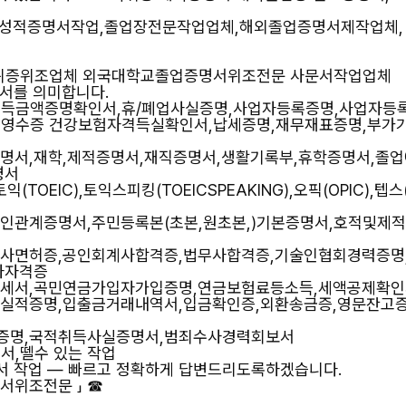
— 성적증명서작업,졸업장전문작업업체,해외졸업증명서제작업체,
학위증위조업체 외국대학교졸업증명서위조전문 사문서작업업체
문서를 의미합니다.
소득금액증명확인서,휴/폐업사실증명,사업자등록증명,사업자등
수영수증 건강보험자격득실확인서,납세증명,재무재표증명,부가
증명서,재학,제적증명서,재직증명서,생활기록부,휴학증명서,졸
명서
토익(TOEIC),토익스피킹(TOEICSPEAKING),오픽(OPIC),텝스(
혼인관계증명서,주민등록본(초본,원초본,)기본증명서,호적및제적
의사면허증,공인회계사합격증,법무사합격증,기술인협회경력증명
사자격증
명세서,곡민연금가입자가입증명,연금보험료등소득,세액공제확
래실적증명,입출금거래내역서,입금확인증,외환송금증,영문잔고
실증명,국적취득사실증명서,범죄수사경력회보서
서,뗄수 있는 작업
서 작업 — 빠르고 정확하게 답변드리도록하겠습니다.
위조전문 」 ☎