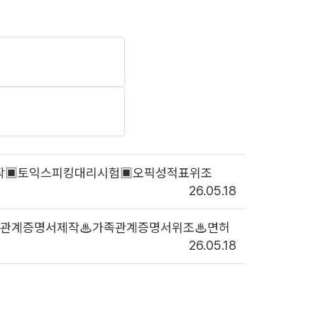
조제작▣토익스피킹대리시험▣오픽성적표위조
26.05.18
3〗♨혼인관계증명서제작♨가족관계증명서위조♨면허
26.05.18