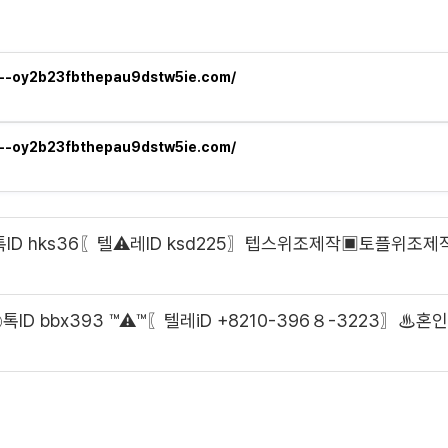
n--oy2b23fbthepau9dstw5ie.com/
n--oy2b23fbthepau9dstw5ie.com/
 hks36〖텔⚠️레ID ksd225〗텝스위조제작▣토플위
D bbx393 ™⚠️™〖텔레iD +8210-396８-322