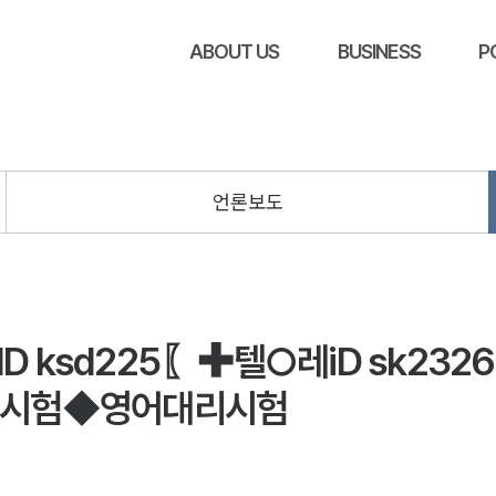
ABOUT US
BUSINESS
P
언론보도
ksd225〖✚텔○레iD sk23
시험◆영어대리시험