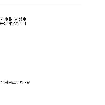
◆중국어대리시험◆
는분들이많습니다
증명서위조업체 -☠
↘