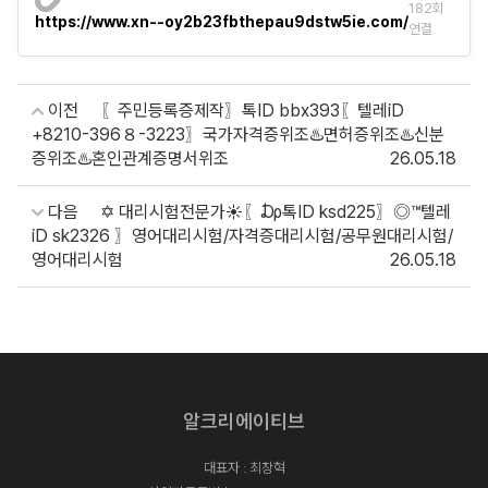
182회
https://www.xn--oy2b23fbthepau9dstw5ie.com/
연결
이전
〖주민등록증제작〗톡ID bbx393〖텔레iD
+8210-396８-3223〗국가자격증위조♨️면허증위조♨️신분
증위조♨️혼인관계증명서위조
26.05.18
다음
✡ 대리시험전문가☀〖₯톡ID ksd225〗◎™텔레
iD sk2326 〗영어대리시험/자격증대리시험/공무원대리시험/
영어대리시험
26.05.18
알크리에이티브
대표자 : 최창혁