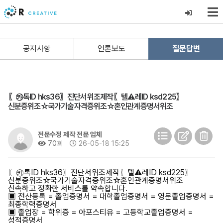
공지사항
언론보도
질문답변
〖㉸톡ID hks36〗진단서위조제작〖텔⚠️레ID ksd225〗
신분증위조☆국가기술자격증위조☆혼인관계증명서위조
전문수정 제작 전문 업체
70회
26-05-18 15:25
〖㉸톡ID hks36〗진단서위조제작〖텔⚠️레ID ksd225〗
신분증위조☆국가기술자격증위조☆혼인관계증명서위조
신속하고 정확한 서비스를 약속합니다.
▣ 전산등록 = 졸업증명서 = 대학졸업증명서 = 영문졸업증명서 =
최종학력증명서
▣ 졸업장 = 학위증 = 아포스티유 = 고등학교졸업증명서 =
성적증명서