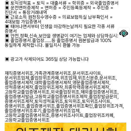
▣ 토익성적표 = 토익 = 대출서류 = 학위증 = 외국졸업증명서
▣ 운전면허증제작 = 면허증 = 주민등록등제작 = 주민증 =
진단서 = 통장거래내역
▣ 근로소득 원천징수영수증 = 의료보험득실 납부확인서 =
4대보험 가입증명서
▣ 태어나면서부터 인생을 마감하는날까지 필요한 각종 서류
증명서
▣ 안전,정확,신속,보안을 생명같이 여기는 업체와 상담하십시요.
▣ 졸업증명서.졸업장......등 졸업증명서 원본발급과 100%
동일하게 제작합니다. 불일치시 환불 가능
▣ 광고가 삭제되어도 365일 상담 가능합니다
재직증명서위조,가족관계증명서위조,문서위조사이트,
문서위조업체,졸업장위조카페,위조업체,위조신분증,문서위조,
졸업증명서제작,대학졸업증명서제작,영문졸업증명서제작,
성적증명서제작,졸업장위조제작,최종학력증명서위조제작,
고등학교졸업증명서위조,외국졸업장위조,해외졸업증명서위조,
졸업증명서발급,고등학교졸업증명서위조제작,졸업장발급문의,
증명서위조제작,토익성적표위조,토익위조,토익위조사이트,
증명서위조,졸업증명서위조,졸업증명서위조확인,졸업장위조가격,
졸업증명서위조후기,졸업증명서위조업체,
고등학교졸업증명서위조,증명서위조사이트,졸업장위조카페,
고등학교졸업증명서위조