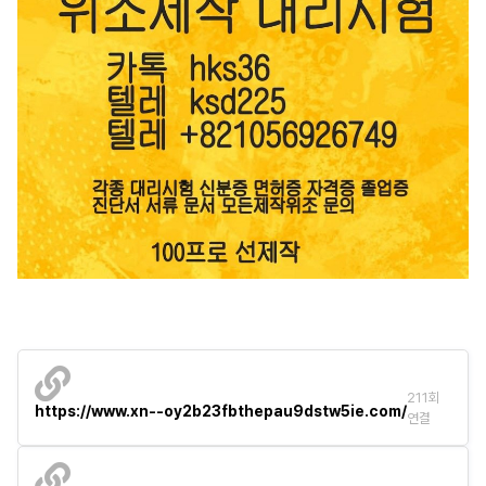
211회
https://www.xn--oy2b23fbthepau9dstw5ie.com/
연결