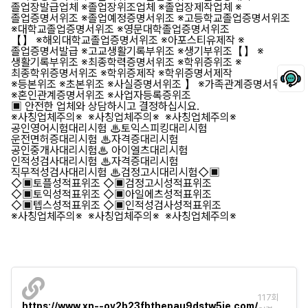
졸업장발급업체 ※졸업장위조업체 ※졸업장제작업체 ※
졸업증명서위조 ※졸업예정증명서위조 ※고등학교졸업증명서위조
※대학교졸업증명서위조 ※영문대학졸업증명서위조
【】 ※해외대학교졸업증명서위조 ※아포스티유제작 ※
졸업증명서발급 ※고교생활기록부위조 ※생기부위조【】 ※
생활기록부위조 ※최종학력증명서위조 ※학위증위조 ※
최종학위증명서위조 ※학위증제작 ※학위증명서제작
※등본위조 ※초본위조 ※사실증명서위조 】 ※가족관계증명서위조
※혼인관계증명서위조 ※사업자등록증위조
▣ 안전한 업체와 상담하시고 결정하십시요.
※사칭업체주의※ ※사칭업체주의※ ※사칭업체주의※
공인영어시험대리시험 ♨토익스피킹대리시험
운전면허증대리시험 ♨자격증대리시험
공인중개사대리시험♨ 아이엘츠대리시험
인적성검사대리시험 ♨자격증대리시험
직무적성검사대리시험 ♨검정고시대리시험◇▣
◇▣토플성적표위조 ◇▣검정고시성적표위조
◇▣토익성적표위조 ◇▣아일에츠성적표위조
◇▣텝스성적표위조 ◇▣인적성검사성적표위조
※사칭업체주의※ ※사칭업체주의※ ※사칭업체주의※
117회
https://www.xn--oy2b23fbthepau9dstw5ie.com/