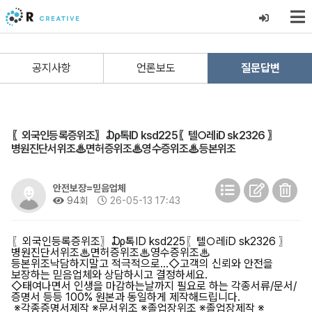
공지사항
언론보도
질문답변
〖외국인등록증위조〗₯톡ID ksd225〖텔○레iD sk2326 〗
병원진단서위조♨면허증위조♨영수증위조♨등본위조
안전보장=믿음업체
94회
26-05-13 17:43
〖외국인등록증위조〗₯톡ID ksd225〖텔○레iD sk2326 〗
병원진단서위조♨면허증위조♨영수증위조♨
등본위조낙담하지말고 적극적으로...◇고객의 신뢰와 안전을
보장하는 믿음업체와 상담하시고 결정하세요.
◇태여나면서 인생을 마감하는날까지 필요로 하는 각종서류/문서/
증명서 등등 100% 원본과 동일하게 제작해드립니다.
※각종증명서제작 ※문서위조 ※졸업장위조 ※졸업장제작 ※