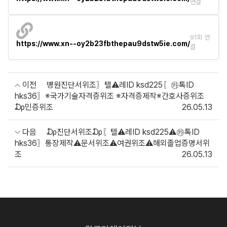
연결
91회 연
https://www.xn--oy2b23fbthepau9dstw5ie.com/
결
이전
병원진단서위조〗텔⚠️레ID ksd225〖㉸톡ID
hks36〗※국가기술자격증위조 ※자격증제작※간호사증위조
₯민증위조
26.05.13
다음
₯진단서위조₯〖텔⚠️레ID ksd225⚠️㉸톡ID
hks36〗통장제작⚠️문서위조⚠️여권위조⚠️해외졸업증명서위
조
26.05.13