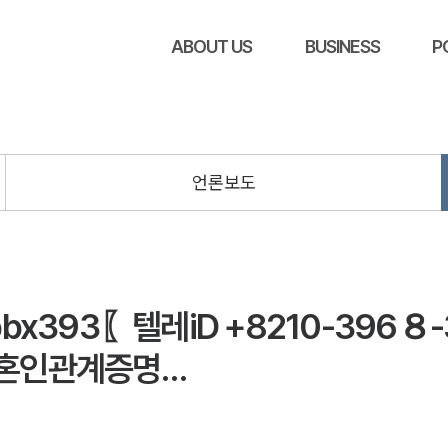
ABOUT US
BUSINESS
P
언론보도
x393〖텔레iD +8210-396８
️혼인관계증명…