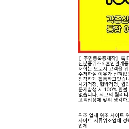
〖주민등록증제작〗톡ID 
신분증위조♨️혼인관계증
저희는 오로지 고객을 위
주저하실 이유가 전혀없는
정직하게 활동하고있습니
사기걱정, 협박걱정, 퀄
문제발생 시 100% 환
없습니다. 최고의 퀄리티
고객입장에 맞춰 생각하
위조 업체 위조 사이트
사이트 서류위조업체 경
업체