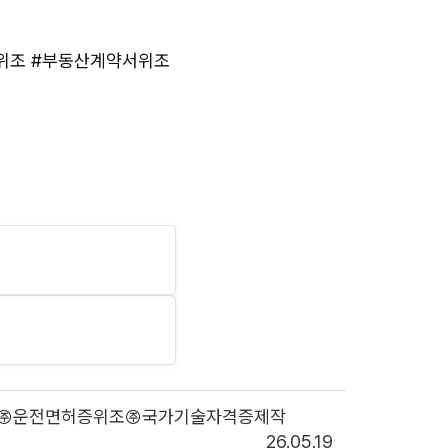
증위조 #부동산계약서위조
위조㈜운전면허증위조㈜국가기술자격증제작
26.05.19