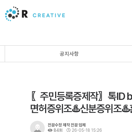
공지사항
〖주민등록증제작〗톡ID bb
면허증위조♨️신분증위조♨
전문수정 제작 전문 업체
84회
26-05-18 15:26