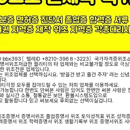
bbx393〖텔레iD +8210-396８-3223〗국가자격증위조♨
명서위조저급한 퀄리티의 타 업체와는 비교불가할 정도로 극심
한 위조전문 업체입니다.
 위조업체를 선택하십시요. ‘받을건 받고 줄건 주자’ 라는 신
다.
리티걱정 모두를 잡아드릴 수 있는 저희 업체를 이용하세요.
불 가능합니다 한번도 안써본 사람은 있어도 한번만 써본 사람은
와 실시간 소통, 철통같은 보안, 환불시스템도입으로
고 활동합니다 믿고 써보세요 후회없는 선택이실겁니다.
 위조증명서 증명서위조 졸업증명서 위조 토익성적표 위조 성적
력증명서 위조 학력증명서 위조 생활기록부 위조 증명서위조 사