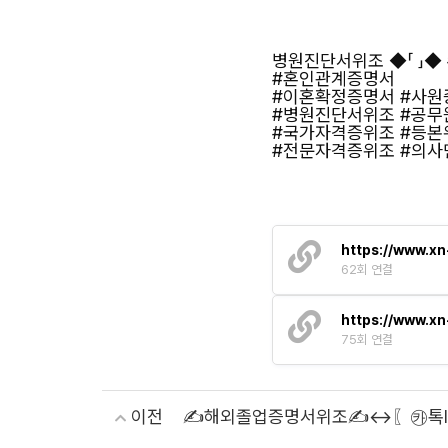
병원진단서위조 ◆「 」
#혼인관계증명서
#이혼확정증명서 #사원
#병원진단서위조 #공
#국가자격증위조 #등본
#전문자격증위조 #의
https://www.x
62회 연결
https://www.x
75회 연결
이전
✍해외졸업증명서위조✍↔〖㉸톡ID 