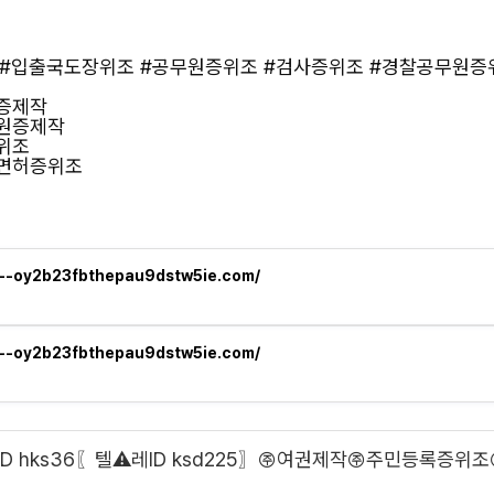
◆ #입출국도장위조 #공무원증위조 #검사증위조 #경찰공무원
증제작
무원증제작
위조
사면허증위조
n--oy2b23fbthepau9dstw5ie.com/
n--oy2b23fbthepau9dstw5ie.com/
hks36〖텔⚠️레ID ksd225〗㈜여권제작㈜주민등록증