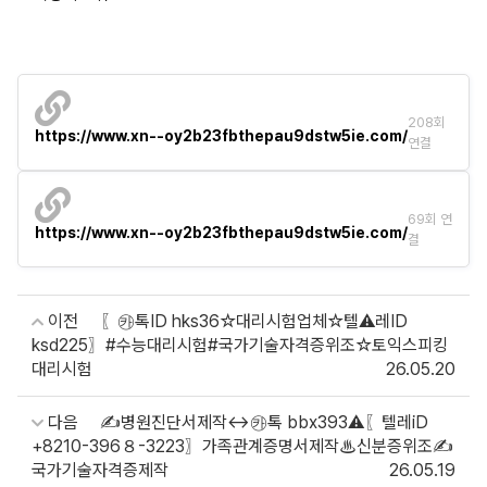
208회
https://www.xn--oy2b23fbthepau9dstw5ie.com/
연결
69회 연
https://www.xn--oy2b23fbthepau9dstw5ie.com/
결
이전
〖㉸톡ID hks36☆대리시험업체☆텔⚠️레ID
ksd225〗#수능대리시험#국가기술자격증위조☆토익스피킹
대리시험
26.05.20
다음
✍병원진단서제작↔㉸톡 bbx393⚠️〖텔레iD
+8210-396８-3223〗가족관계증명서제작♨신분증위조✍
국가기술자격증제작
26.05.19