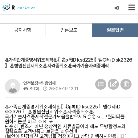
공지사항
언론보도
질문답변
♨️가족관계증명서위조제작♨️〖₯톡ID ksd225〖텔○레iD sk2326
〗♨병원진단서위조♨자격증위조♨국가기술자격증제작
안전보장=믿음업체
80회
26-05-19 12:11
♨️가족관계증명서위조제작♨️〖₯톡ID ksd225〖텔○레iD
sk2326 〗♨병원진단서위조♨자격증위조♨
국가기술자격증제작전문가도움을받으세요↕↕↘ ː고퀄리티를
원하시는분 바로 ＯＫ ☣
단순히 ,변조가 아닌 정상적인 서류발급이라 해도 무방할정도의
실력으로 고객만족과 보안을 최우선!!!
(보안에 민감하신 고객님들 걱정마시고 상담 진행하시면됩니다)