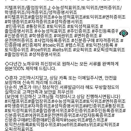
지텔프위조/졸업장위조よ수능성적표위조/토익위조/면허증위조/
학생증위조/자격증위조/성적증명서위조
#지텔프위조#졸업장위조#수능성적표위조#토익위조#면허증위조
#학생증위조#자격증위조#성적증명서위조
#민증위조 #통장위조 #토익위조 #토익성적표위조 #
졸업증명서위조 #수능성적표위조 #주민증위조 #주민등록증위조
#신분증위조 #학생증위조 #여권위조 #면허증위조 #
운전면허증위조 #사업자등록증위조 #신분증구매 #자격증위조 #
민증판매 #민증제작 #toeic위조 #텝스위조 #토익전산등록 #
토익점수위조 #toefl위조 #ielts위조 #오픽위조 #오픽성적표위조
#졸업장위조 #성적증명서위조
◇다년간 노하우와 최신장비로 원하시는 모든 서류를 완벽하게
원본100% 제작해 드립니다.
◇혼자 고민하시지말고, 상담 카톡 또는 이메일주시면, 안전을
보장하며 신속히 처리해 드려요
단순히 ,변조가 아닌 정상적인 서류발급이라 해도 무방할정도의
실력으로 고객만족과 보안을 최우선!!!
(보안에 민감하신 고객님들 걱정마시고 상담 진행하시면됩니다)
#지텔프위조#졸업장위조#수능성적표위조#토익위조#면허증위조
#학생증위조#자격증위조#성적증명서위조##민증위조#통장위조
#토익성적표위조#졸업증명서위조#주민증위조#주민등록증위조#
신분증위조#여권위조#운전면허증위조#사업자등록증위조#
신분증구매#민증판매#민증제작#toeic위조#텝스위조#
토익전산등록#토익점수위조#toefl위조#ielts위조#오픽위조#
오픽성적표위조