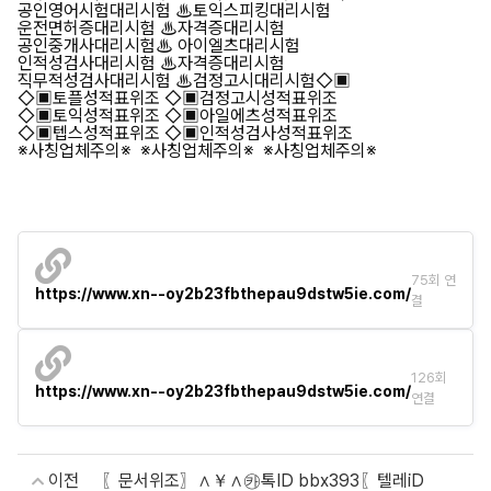
공인영어시험대리시험 ♨토익스피킹대리시험
운전면허증대리시험 ♨자격증대리시험
공인중개사대리시험♨ 아이엘츠대리시험
인적성검사대리시험 ♨자격증대리시험
직무적성검사대리시험 ♨검정고시대리시험◇▣
◇▣토플성적표위조 ◇▣검정고시성적표위조
◇▣토익성적표위조 ◇▣아일에츠성적표위조
◇▣텝스성적표위조 ◇▣인적성검사성적표위조
※사칭업체주의※ ※사칭업체주의※ ※사칭업체주의※
75회 연
https://www.xn--oy2b23fbthepau9dstw5ie.com/
결
126회
https://www.xn--oy2b23fbthepau9dstw5ie.com/
연결
이전
〖문서위조〗∧￥∧㉸톡ID bbx393〖텔레iD