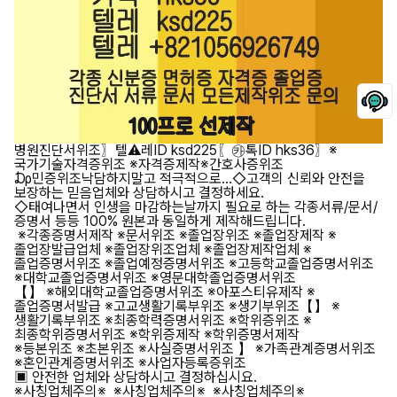
병원진단서위조〗텔⚠️레ID ksd225〖㉸톡ID hks36〗※
국가기술자격증위조 ※자격증제작※간호사증위조
₯민증위조낙담하지말고 적극적으로...◇고객의 신뢰와 안전을
보장하는 믿음업체와 상담하시고 결정하세요.
◇태여나면서 인생을 마감하는날까지 필요로 하는 각종서류/문서/
증명서 등등 100% 원본과 동일하게 제작해드립니다.
※각종증명서제작 ※문서위조 ※졸업장위조 ※졸업장제작 ※
졸업장발급업체 ※졸업장위조업체 ※졸업장제작업체 ※
졸업증명서위조 ※졸업예정증명서위조 ※고등학교졸업증명서위조
※대학교졸업증명서위조 ※영문대학졸업증명서위조
【】 ※해외대학교졸업증명서위조 ※아포스티유제작 ※
졸업증명서발급 ※고교생활기록부위조 ※생기부위조【】 ※
생활기록부위조 ※최종학력증명서위조 ※학위증위조 ※
최종학위증명서위조 ※학위증제작 ※학위증명서제작
※등본위조 ※초본위조 ※사실증명서위조 】 ※가족관계증명서위조
※혼인관계증명서위조 ※사업자등록증위조
▣ 안전한 업체와 상담하시고 결정하십시요.
※사칭업체주의※ ※사칭업체주의※ ※사칭업체주의※