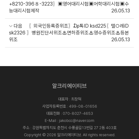
+8210-396８-3223〗▣영어대리시험▣어학대리시험▣수
능대리시험제작
26.05.13
다음
〖외국인등록증위조〗₯톡ID ksd225〖텔○레iD
sk2326 〗병원진단서위조♨면허증위조♨영수증위조♨등본
위조
26.05.13
알크리에이티브
대표자 : 최창혁
사업자등록번호 : 499-08-01656
대표전화 :
070-8027-4653
E-Mail :
jakobcc@naver.com
주소 : 강원특별자치도 춘천시 수풍골길13번길 27 2동 403호
Copyright © 2026 알크리에이티브. All rights reserved.