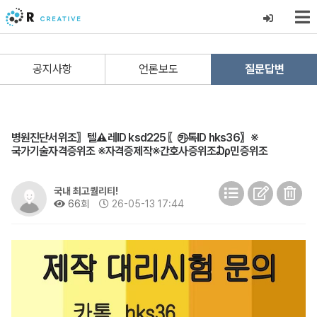
공지사항
언론보도
질문답변
병원진단서위조〗텔⚠️레ID ksd225〖㉸톡ID hks36〗※
국가기술자격증위조 ※자격증제작※간호사증위조₯민증위조
국내 최고퀄리티!
66회
26-05-13 17:44