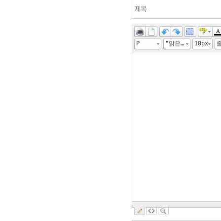
P
"맑은 고딕", "Malgun Gothic", gulim
18px